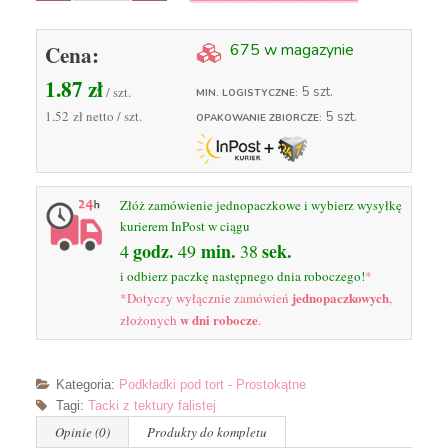
Cena:
675 w magazynie
1.87
zł
/ szt.
5 szt.
MIN. LOGISTYCZNE:
1.52 zł
netto / szt.
5 szt.
OPAKOWANIE ZBIORCZE:
Złóż zamówienie jednopaczkowe i wybierz wysyłkę
kurierem InPost w ciągu
godz.
min.
sek.
4
49
37
i odbierz paczkę następnego dnia roboczego!
*
jednopaczkowych
*Dotyczy wyłącznie zamówień
,
w dni robocze
złożonych
.
Kategoria:
Podkładki pod tort - Prostokątne
Tagi:
Tacki z tektury falistej
Opinie (0)
Produkty do kompletu