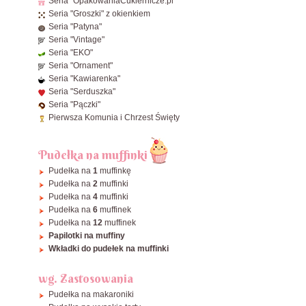
Seria "OpakowaniaCukiernicze.pl"
Seria "Groszki" z okienkiem
ø32 cm
Seria "Patyna"
ø34 cm
Seria "Vintage"
ø36 cm
Seria "EKO"
Seria "Ornament"
ø38 cm
Seria "Kawiarenka"
ø40 cm
Seria "Serduszka"
Seria "Pączki"
Zobacz wszystkie Okrągłe
Pierwsza Komunia i Chrzest Święty
Pudełka na muffinki
Pudełka na
1
muffinkę
Pudełka na
2
muffinki
Pudełka na
4
muffinki
Pudełka na
6
muffinek
Pudełka na
12
muffinek
Papilotki na muffiny
Wkładki do pudełek na muffinki
wg. Zastosowania
Pudełka na makaroniki