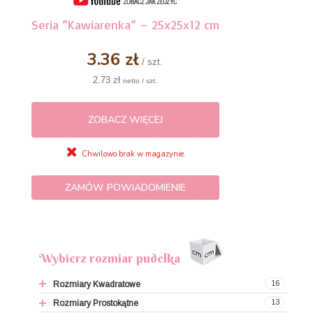
Seria ”Kawiarenka” – 25x25x12 cm
3.36 zł
/ szt.
2.73 zł
netto / szt.
ZOBACZ WIĘCEJ
Chwilowo brak w magazynie.
ZAMÓW POWIADOMIENIE
Wybierz rozmiar pudełka
16
Rozmiary Kwadratowe
13
Rozmiary Prostokątne
9x9x9,5 cm