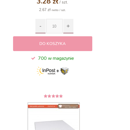
3.28 zł
/ szt.
2.67 zł
netto / szt.
DO KOSZYKA
700 w magazynie
5
z 5