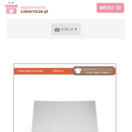
MENU
0.00 zł
▼