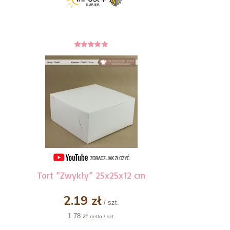
5
z 5
Tort ”Zwykły” 25x25x12 cm
2.19 zł
/ szt.
1.78 zł
netto / szt.