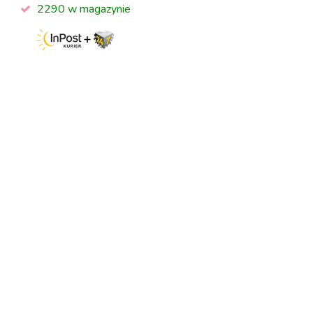
2290 w magazynie