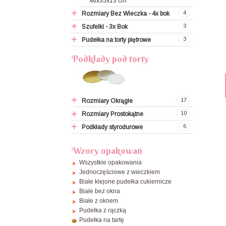
34x34x25~45 cm
46x35x13 cm
4
Rozmiary Bez Wieczka - 4x bok
36x36x15~28 cm
3
Szufelki - 3x Bok
40x40x20 cm
18x14x5 cm
3
Pudełka na torty piętrowe
21x13x5,5 cm
C3 → 13x12x6 cm
26x15x6 cm
C2 → 18x13x6 cm
31x31x45 cm
Podkłady pod torty
36x22x6 cm
C1 → 25x18x6 cm
34x34x45 cm
41x41x45 cm
17
Rozmiary Okrągłe
10
Rozmiary Prostokątne
ø5~10 cm (Monoporcje)
6
Podkłady styrodurowe
ø16 cm
19x14 cm (do pudełek 19x14x9 cm)
ø18 cm
20x20 cm
⌀
25cm
Wzory opakowań
ø20 cm
25x25 cm
⌀
27,5cm
Wszystkie opakowania
ø21 cm
30x30 cm
⌀
30cm
Jednoczęściowe z wieczkiem
ø22 cm
35x35 cm
⌀
32,5cm
Białe klejone pudełka cukiernicze
Białe bez okna
ø24 cm
40x30 cm
⌀
35cm
Białe z oknem
ø25 cm
45x35 cm
⌀
40cm
Pudełka z rączką
ø26 cm
60x40 cm
Pudełka na tartę