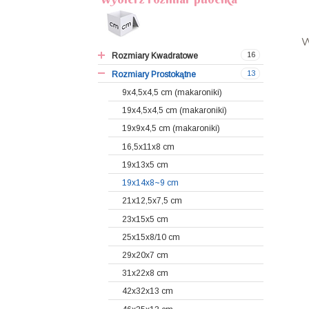
W
16
Rozmiary Kwadratowe
13
Rozmiary Prostokątne
9x9x9,5 cm
12x12x7 cm
9x4,5x4,5 cm (makaroniki)
18x18x9~12 cm
19x4,5x4,5 cm (makaroniki)
20x20x10~12 cm
19x9x4,5 cm (makaroniki)
22x22x9~12 cm
16,5x11x8 cm
24x24x12~25 cm
19x13x5 cm
25x25x10~12 cm
19x14x8~9 cm
26x26x11~26 cm
21x12,5x7,5 cm
27x27x6 cm (na tartę)
23x15x5 cm
28x28x10~25 cm
25x15x8/10 cm
30x30x12~28 cm
29x20x7 cm
31x31x8 cm (na tartę)
31x22x8 cm
32x32x10~25 cm
42x32x13 cm