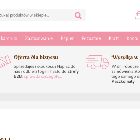
karoniki
Zastosowanie
Papier
Pozostałe
Kraft
Konto
Oferta dla biznesu
Wysyłka w 
Sprzedajesz słodkości? Napisz do
W dni robocze
nas i odbierz login i hasło do
strefy
zamówienia zło
B2B
.
sprawdź szczegóły...
tego samego d
Paczkomaty
.