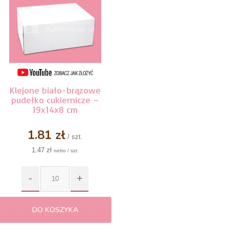
Klejone biało-brązowe
pudełko cukiernicze –
19x14x8 cm
1.81 zł
/ szt.
1.47 zł
netto / szt.
DO KOSZYKA