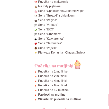
Pudełka na makaroniki
ø28 cm
38x8x2,5 cm - Makowiec / Rolady
Na torty piętrowe
ø30 cm
Zobacz wszystkie Prostokątne
Seria "OpakowaniaCukiernicze.pl"
Seria "Groszki" z okienkiem
ø32 cm
Seria "Patyna"
ø34 cm
Seria "Vintage"
ø36 cm
Seria "EKO"
Seria "Ornament"
ø38 cm
Seria "Kawiarenka"
ø40 cm
Seria "Serduszka"
Seria "Pączki"
Zobacz wszystkie Okrągłe
Pierwsza Komunia i Chrzest Święty
Pudełka na muffinki
Pudełka na
1
muffinkę
Pudełka na
2
muffinki
Pudełka na
4
muffinki
Pudełka na
6
muffinek
Pudełka na
12
muffinek
Papilotki na muffiny
Wkładki do pudełek na muffinki