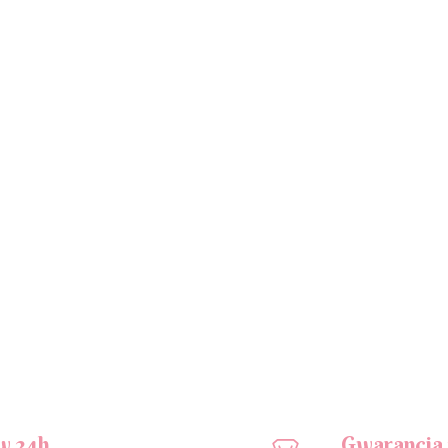
w 24h
Gwarancja