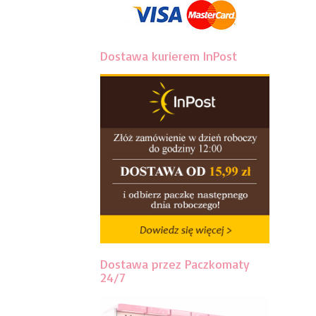
Dostawa kurierem InPost
Dostawa przez Paczkomaty
24/7