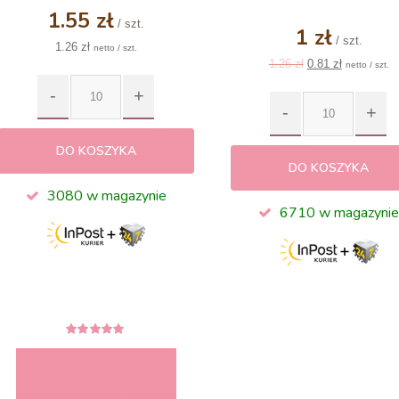
1.55 zł
/ szt.
1 zł
/ szt.
1.26 zł
netto / szt.
1.26 zł
0.81 zł
netto / szt.
DO KOSZYKA
DO KOSZYKA
3080 w magazynie
6710 w magazyni
5
z 5