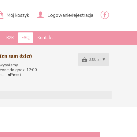
Mój koszyk
Logowanie/rejestracja
B2B
FAQ
Kontakt
ten sam dzień
0.00 zł
▼
 wysyłamy
żone do godz. 12:00
nia.
InPost i