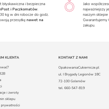
 błyskawiczna i bezpieczna
Jako współczes
InPost i Paczkomatów
.
najważniejszy j
30 kg w dni robocze do godz.
naszym sklepie
swoją przesyłkę
nawet na
Gwarantujemy 
zakupu.
M KLIENTA
KONTAKT Z NAMI
ować?
OpakowaniaCukiernicze.pl
 B2B
ul. I Brygady Legionów 18C
a
72-100 Goleniów
ci
tel. 660-547-819
cje i zwroty
in sklepu
a prywatności