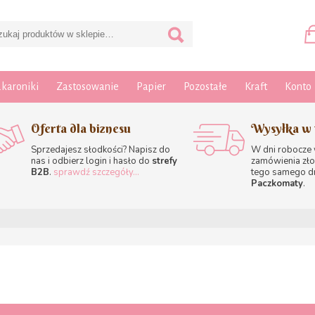
karoniki
Zastosowanie
Papier
Pozostałe
Kraft
Konto
Oferta dla biznesu
Wysyłka w 
Sprzedajesz słodkości? Napisz do
W dni robocze
nas i odbierz login i hasło do
strefy
zamówienia zło
B2B
.
sprawdź szczegóły...
tego samego d
Paczkomaty
.