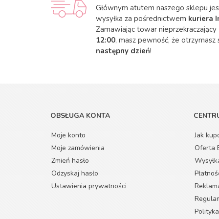
Głównym atutem naszego sklepu jest
wysyłka za pośrednictwem
kuriera 
Zamawiając towar nieprzekraczający 
12:00
, masz pewność, że otrzymasz 
następny dzień
!
OBSŁUGA KONTA
CENTRU
Moje konto
Jak kup
Moje zamówienia
Oferta
Zmień hasło
Wysyłk
Odzyskaj hasło
Płatnoś
Ustawienia prywatności
Reklama
Regulam
Polityk