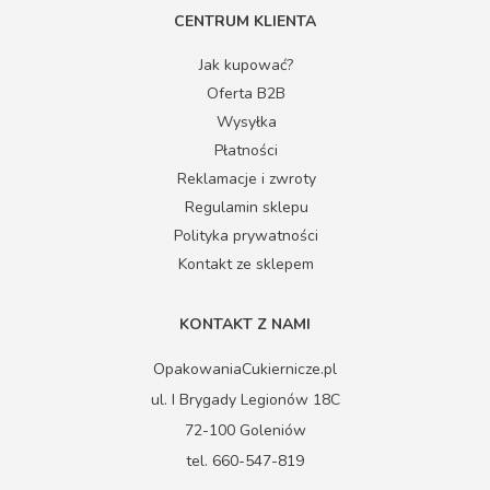
CENTRUM KLIENTA
Jak kupować?
Oferta B2B
Wysyłka
Płatności
Reklamacje i zwroty
Regulamin sklepu
Polityka prywatności
Kontakt ze sklepem
KONTAKT Z NAMI
OpakowaniaCukiernicze.pl
ul. I Brygady Legionów 18C
72-100 Goleniów
tel. 660-547-819