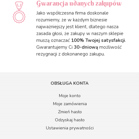
Gwarancja udanych zakupów
Jako współczesna firma doskonale
rozumiemy, że w każdym biznesie
najważniejszy jest klient, dlatego nasza
zasada głosi, że zakupy w naszym sklepie
muszą oznaczać
100% Twojej satysfakcji
.
Gwarantujemy Ci
30-dniową
możliwość
rezygnacji z dokonanego zakupu.
OBSŁUGA KONTA
Moje konto
Moje zamówienia
Zmień hasło
Odzyskaj hasło
Ustawienia prywatności