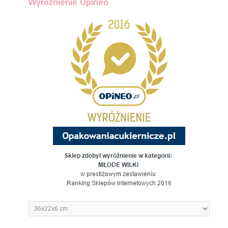
Wyróżnienie Opineo