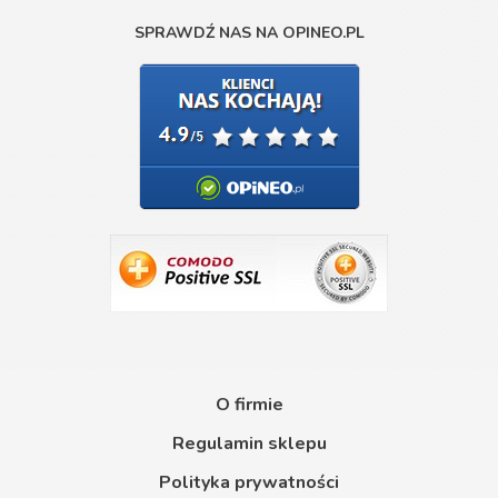
SPRAWDŹ NAS NA OPINEO.PL
O firmie
Regulamin sklepu
Polityka prywatności