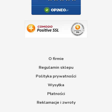
O firmie
Regulamin sklepu
Polityka prywatności
Wysyłka
Płatności
Reklamacje i zwroty