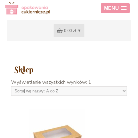
MENU
0.00 zł
▼
Sklep
Wyświetlanie wszystkich wyników: 1