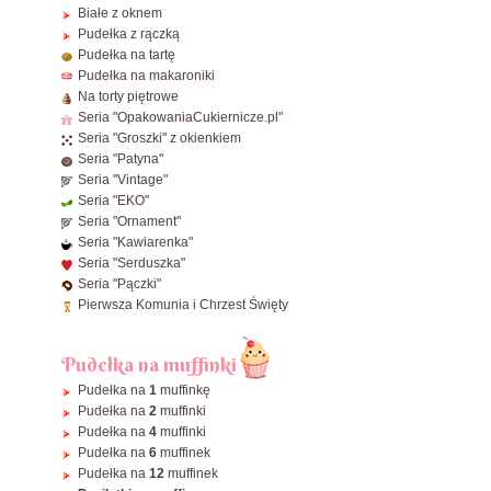
Białe z oknem
ø25 cm
45x35 cm
⌀
40cm
Pudełka z rączką
ø26 cm
60x40 cm
Pudełka na tartę
Pudełka na makaroniki
ø28 cm
38x8x2,5 cm - Makowiec / Rolady
Na torty piętrowe
ø30 cm
Zobacz wszystkie Prostokątne
Seria "OpakowaniaCukiernicze.pl"
Seria "Groszki" z okienkiem
ø32 cm
Seria "Patyna"
ø34 cm
Seria "Vintage"
ø36 cm
Seria "EKO"
Seria "Ornament"
ø38 cm
Seria "Kawiarenka"
ø40 cm
Seria "Serduszka"
Seria "Pączki"
Zobacz wszystkie Okrągłe
Pierwsza Komunia i Chrzest Święty
Pudełka na muffinki
Pudełka na
1
muffinkę
Pudełka na
2
muffinki
Pudełka na
4
muffinki
Pudełka na
6
muffinek
Pudełka na
12
muffinek