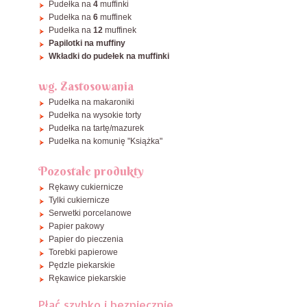
Pudełka na
4
muffinki
Pudełka na
6
muffinek
Pudełka na
12
muffinek
Papilotki na muffiny
Wkładki do pudełek na muffinki
wg. Zastosowania
Pudełka na makaroniki
Pudełka na wysokie torty
Pudełka na tartę/mazurek
Pudełka na komunię "Książka"
Pozostałe produkty
Rękawy cukiernicze
Tylki cukiernicze
Serwetki porcelanowe
Papier pakowy
Papier do pieczenia
Torebki papierowe
Pędzle piekarskie
Rękawice piekarskie
Płać szybko i bezpiecznie