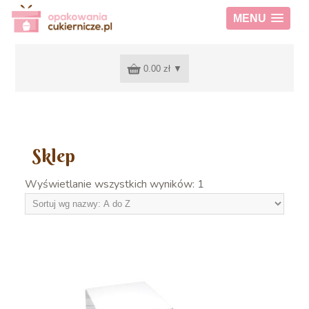
MENU
0.00 zł
▼
Sklep
Wyświetlanie wszystkich wyników: 1