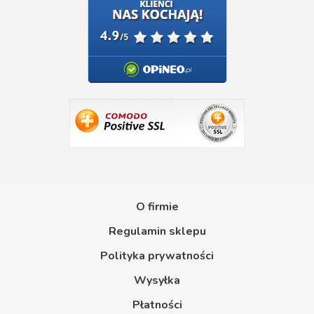
O firmie
Regulamin sklepu
Polityka prywatności
Wysyłka
Płatności