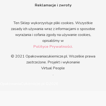
Reklamacje i zwroty
Ten Sklep wykorzystuje pliki cookies. Wszystkie
zasady ich używania wraz z informacjami o sposobie
wyrażania i cofania zgody na używanie cookies,
opisaliśmy w
Polityce Prywatności.
© 2021 Opakowaniacukiernicze.pl. Wszelkie prawa
zastrzeżone. Projekt i wykonanie
Virtual People
.
OpakowaniaCukiernicze.pl ©2026