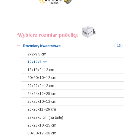
Wybierz rozmiar pudełka
16
Rozmiary Kwadratowe
9x9x9,5 cm
12x12x7 cm
18x18x9~12 cm
20x20x10~12 cm
22x22x9~12 cm
24x24x12~25 cm
25x25x10~12 cm
26x26x11~26 cm
27x27x6 cm (na tartę)
28x28x10~25 cm
30x30x12~28 cm