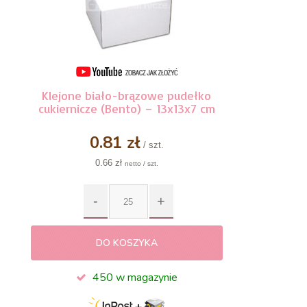
Klejone biało-brązowe pudełko
cukiernicze (Bento) – 13x13x7 cm
0.81 zł
/ szt.
0.66 zł
netto / szt.
DO KOSZYKA
450 w magazynie