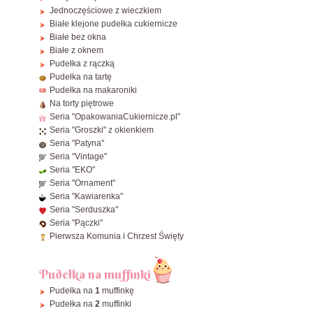
ø21 cm
30x30 cm
⌀
30cm
Jednoczęściowe z wieczkiem
42x32x13 cm
ø22 cm
35x35 cm
⌀
32,5cm
Białe klejone pudełka cukiernicze
46x35x13 cm
Białe bez okna
ø24 cm
40x30 cm
⌀
35cm
Białe z oknem
ø25 cm
45x35 cm
⌀
40cm
Pudełka z rączką
ø26 cm
60x40 cm
Pudełka na tartę
Pudełka na makaroniki
ø28 cm
38x8x2,5 cm - Makowiec / Rolady
Na torty piętrowe
ø30 cm
Zobacz wszystkie Prostokątne
Seria "OpakowaniaCukiernicze.pl"
Seria "Groszki" z okienkiem
ø32 cm
Seria "Patyna"
ø34 cm
Seria "Vintage"
ø36 cm
Seria "EKO"
Seria "Ornament"
ø38 cm
Seria "Kawiarenka"
ø40 cm
Seria "Serduszka"
Seria "Pączki"
Zobacz wszystkie Okrągłe
Pierwsza Komunia i Chrzest Święty
Pudełka na muffinki
Pudełka na
1
muffinkę
Pudełka na
2
muffinki