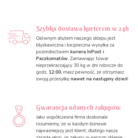
Szybka dostawa kurierem w 24h
Głównym atutem naszego sklepu jest
błyskawiczna i bezpieczna wysyłka za
pośrednictwem
kuriera InPost i
Paczkomatów
. Zamawiając towar
nieprzekraczający 30 kg w dni robocze do
godz.
12:00
, masz pewność, że otrzymasz
swoją przesyłkę
nawet na następny dzień
!
Gwarancja udanych zakupów
Jako współczesna firma doskonale
rozumiemy, że w każdym biznesie
najważniejszy jest klient, dlatego nasza
zasada głosi, że zakupy w naszym sklepie