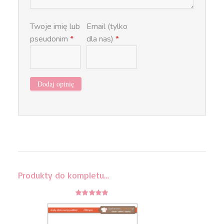
Twoje imię lub
Email (tylko
pseudonim
*
dla nas)
*
Produkty do kompletu…
5
z 5