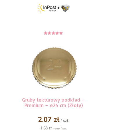
5
z 5
Gruby tekturowy podkład –
Premium – ø24 cm (Złoty)
2.07 zł
/ szt.
1.68 zł
netto / szt.