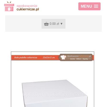
MENU
0.00 zł
▼