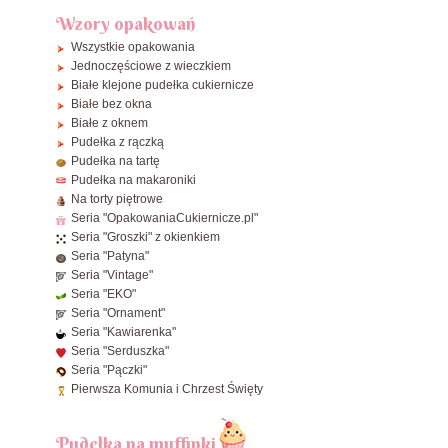
ø18 cm
20x20 cm
⌀
25cm
30x30x12~28 cm
29x20x7 cm
Wzory opakowań
ø20 cm
25x25 cm
⌀
27,5cm
31x31x8 cm (na tartę)
31x22x8 cm
Wszystkie opakowania
ø21 cm
30x30 cm
⌀
30cm
Jednoczęściowe z wieczkiem
32x32x10~25 cm
42x32x13 cm
ø22 cm
35x35 cm
⌀
32,5cm
Białe klejone pudełka cukiernicze
34x34x25~45 cm
46x35x13 cm
Białe bez okna
ø24 cm
40x30 cm
⌀
35cm
36x36x15~28 cm
Białe z oknem
ø25 cm
45x35 cm
⌀
40cm
Pudełka z rączką
40x40x20 cm
ø26 cm
60x40 cm
Pudełka na tartę
Pudełka na makaroniki
ø28 cm
38x8x2,5 cm - Makowiec / Rolady
Na torty piętrowe
ø30 cm
Zobacz wszystkie Prostokątne
Seria "OpakowaniaCukiernicze.pl"
Seria "Groszki" z okienkiem
ø32 cm
Seria "Patyna"
ø34 cm
Seria "Vintage"
ø36 cm
Seria "EKO"
Seria "Ornament"
ø38 cm
Seria "Kawiarenka"
ø40 cm
Seria "Serduszka"
Seria "Pączki"
Zobacz wszystkie Okrągłe
Pierwsza Komunia i Chrzest Święty
Pudełka na muffinki