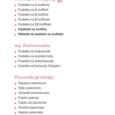
Pudełka na
1
muffinkę
Pudełka na
2
muffinki
Pudełka na
4
muffinki
Pudełka na
6
muffinek
Pudełka na
12
muffinek
Papilotki na muffiny
Wkładki do pudełek na muffinki
wg. Zastosowania
Pudełka na makaroniki
Pudełka na wysokie torty
Pudełka na tartę/mazurek
Pudełka na komunię "Książka"
Pozostałe produkty
Rękawy cukiernicze
Tylki cukiernicze
Serwetki porcelanowe
Papier pakowy
Papier do pieczenia
Torebki papierowe
Pędzle piekarskie