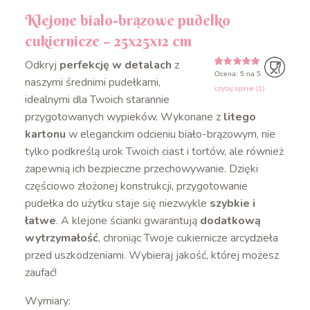
Klejone biało-brązowe pudełko
cukiernicze – 25x25x12 cm
Odkryj
perfekcję w detalach
z
Ocena: 5 na 5
5
5
1
z
na
naszymi średnimi pudełkami,
podstawie
czytaj opinie (
1
)
oceny
idealnymi dla Twoich starannie
klienta
przygotowanych wypieków. Wykonane z
litego
kartonu
w eleganckim odcieniu biało-brązowym, nie
tylko podkreślą urok Twoich ciast i tortów, ale również
zapewnią ich bezpieczne przechowywanie. Dzięki
częściowo złożonej konstrukcji, przygotowanie
pudełka do użytku staje się niezwykle
szybkie i
łatwe
. A klejone ścianki gwarantują
dodatkową
wytrzymałość
, chroniąc Twoje cukiernicze arcydzieła
przed uszkodzeniami. Wybieraj jakość, której możesz
zaufać!
Wymiary: