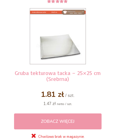
5
z 5
Gruba tekturowa tacka – 25×25 cm
(Srebrna)
1.81 zł
/ szt.
1.47 zł
netto / szt.
ZOBACZ WIĘCEJ
Chwilowo brak w magazynie.