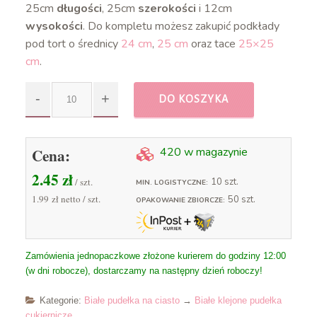
25cm
długości
, 25cm
szerokości
i 12cm
wysokości
. Do kompletu możesz zakupić podkłady
pod tort o średnicy
24 cm
,
25 cm
oraz tace
25×25
cm
.
DO KOSZYKA
Cena:
420 w magazynie
2.45
zł
/ szt.
10 szt.
MIN. LOGISTYCZNE:
1.99 zł
netto / szt.
50 szt.
OPAKOWANIE ZBIORCZE:
Zamówienia jednopaczkowe złożone kurierem do godziny 12:00
(w dni robocze), dostarczamy na następny dzień roboczy!
Kategorie:
Białe pudełka na ciasto
→
Białe klejone pudełka
cukiernicze