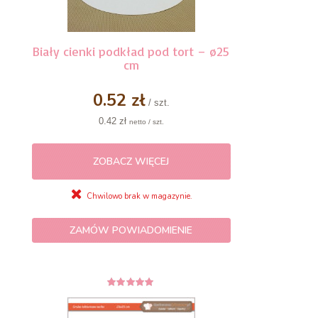
Biały cienki podkład pod tort – ø25
cm
0.52 zł
/ szt.
0.42 zł
netto / szt.
ZOBACZ WIĘCEJ
Chwilowo brak w magazynie.
ZAMÓW POWIADOMIENIE
5
z 5