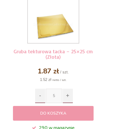
Gruba tekturowa tacka – 25×25 cm
(Złota)
1.87 zł
/ szt.
1.52 zł
netto / szt.
DO KOSZYKA
290 w magazynie