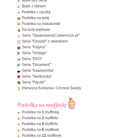
Białe bez okna
ø24 cm
40x30 cm
⌀
35cm
36x36x15~28 cm
Białe z oknem
ø25 cm
45x35 cm
⌀
40cm
Pudełka z rączką
40x40x20 cm
ø26 cm
60x40 cm
Pudełka na tartę
Pudełka na makaroniki
ø28 cm
38x8x2,5 cm - Makowiec / Rolady
Na torty piętrowe
ø30 cm
Zobacz wszystkie Prostokątne
Seria "OpakowaniaCukiernicze.pl"
Seria "Groszki" z okienkiem
ø32 cm
Seria "Patyna"
ø34 cm
Seria "Vintage"
ø36 cm
Seria "EKO"
Seria "Ornament"
ø38 cm
Seria "Kawiarenka"
ø40 cm
Seria "Serduszka"
Seria "Pączki"
Zobacz wszystkie Okrągłe
Pierwsza Komunia i Chrzest Święty
Pudełka na muffinki
Pudełka na
1
muffinkę
Pudełka na
2
muffinki
Pudełka na
4
muffinki
Pudełka na
6
muffinek
Pudełka na
12
muffinek