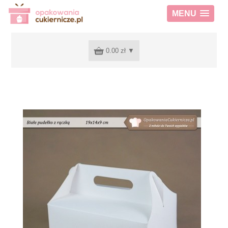
MENU
0.00 zł
▼