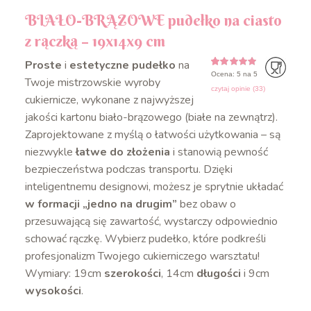
BIAŁO-BRĄZOWE pudełko na ciasto
z rączką – 19x14x9 cm
Proste
i
estetyczne pudełko
na
Ocena: 5 na 5
5
5
33
z
na
Twoje mistrzowskie wyroby
podstawie
czytaj opinie (
33
)
oceny
cukiernicze, wykonane z najwyższej
klientów
jakości kartonu biało-brązowego (białe na zewnątrz).
Zaprojektowane z myślą o łatwości użytkowania – są
niezwykle
łatwe do złożenia
i stanowią pewność
bezpieczeństwa podczas transportu. Dzięki
inteligentnemu designowi, możesz je sprytnie układać
w formacji „jedno na drugim”
bez obaw o
przesuwającą się zawartość, wystarczy odpowiednio
schować rączkę. Wybierz pudełko, które podkreśli
profesjonalizm Twojego cukierniczego warsztatu!
Wymiary: 19cm
szerokości
, 14cm
długości
i 9cm
wysokości
.