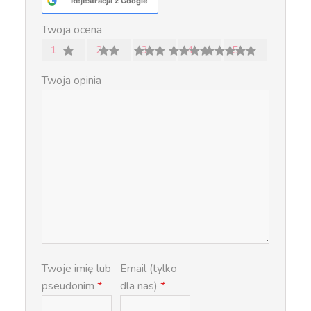
Rejestracja z Google
Twoja ocena
1
2
3
4
5
Twoja opinia
Twoje imię lub
Email (tylko
pseudonim
*
dla nas)
*