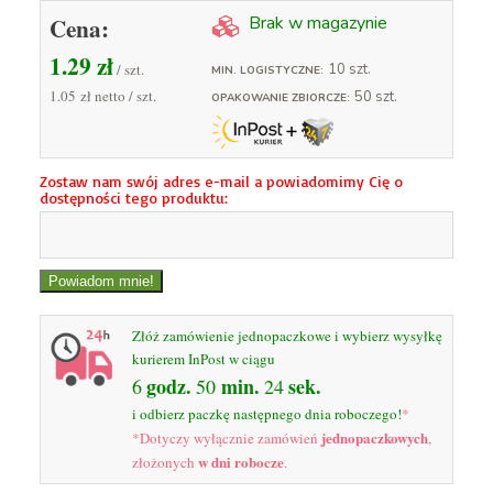
Cena:
Brak w magazynie
1.29
zł
/ szt.
10 szt.
MIN. LOGISTYCZNE:
1.05 zł
netto / szt.
50 szt.
OPAKOWANIE ZBIORCZE:
Zostaw nam swój adres e-mail a powiadomimy Cię o
dostępności tego produktu:
Złóż zamówienie jednopaczkowe i wybierz wysyłkę
kurierem InPost w ciągu
godz.
min.
sek.
6
50
23
i odbierz paczkę następnego dnia roboczego!
*
jednopaczkowych
*Dotyczy wyłącznie zamówień
,
w dni robocze
złożonych
.