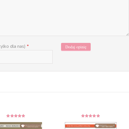
tylko dla nas)
*
4.78
z 5
4.86
z 5