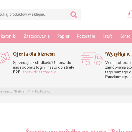
karoniki
Zastosowanie
Papier
Pozostałe
Kraft
Konto
Oferta dla biznesu
Wysyłka w 
Sprzedajesz słodkości? Napisz do
W dni robocze
nas i odbierz login i hasło do
strefy
zamówienia zło
B2B
.
sprawdź szczegóły...
tego samego d
Paczkomaty
.
 ciasto ”Bałwanki” – 18x18x9 cm
Świąteczne pudełko na ciasto ”Bałwan