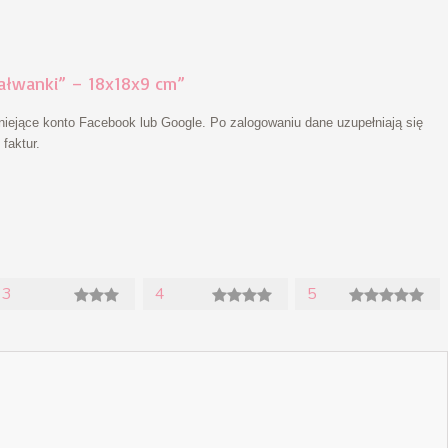
ałwanki” – 18x18x9 cm”
niejące konto Facebook lub Google. Po zalogowaniu dane uzupełniają się
faktur.
3
4
5