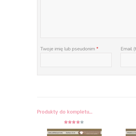
Twoje imię lub pseudonim
*
Email (
Produkty do kompletu…
3.75
z 5