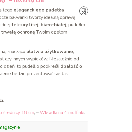
ą tego
eleganckiego pudełka
rocze bałwanki tworzy idealną oprawę
lidnej
tektury litej, biało-białej
, pudełko
a
trwałą ochronę
Twoim dziełom
ona, znacząco
ułatwia użytkowanie
,
st czy innych wypieków. Niezależnie od
co dzień, to pudełko podkreśli
dbałość o
wienie będzie prezentować się tak
ci
.
o średnicy 18 cm
, –
Wkładki na 4 muffinki
.
magazynie