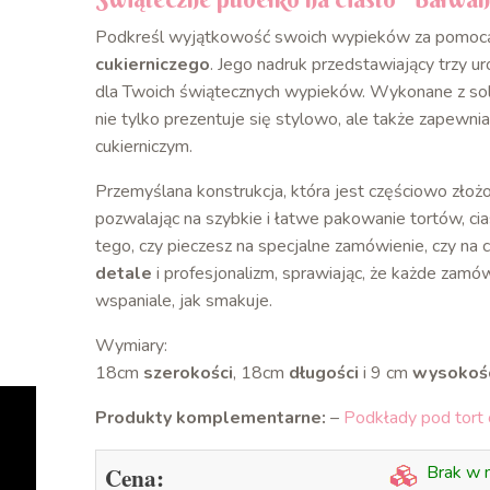
Podkreśl wyjątkowość swoich wypieków za pomoc
cukierniczego
. Jego nadruk przedstawiający trzy u
dla Twoich świątecznych wypieków. Wykonane z so
nie tylko prezentuje się stylowo, ale także zapewni
cukierniczym.
Przemyślana konstrukcja, która jest częściowo złoż
pozwalając na szybkie i łatwe pakowanie tortów, cia
tego, czy pieczesz na specjalne zamówienie, czy na 
detale
i profesjonalizm, sprawiając, że każde zamó
wspaniale, jak smakuje.
Wymiary:
18cm
szerokości
, 18cm
długości
i 9 cm
wysokoś
Produkty komplementarne:
–
Podkłady pod tort 
Cena:
Brak w 