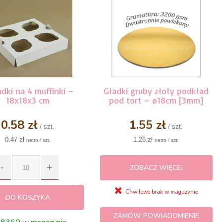
dki na 4 muffinki –
Gładki gruby złoty podkład
18x18x3 cm
pod tort – ø18cm [3mm]
0.58 zł
1.55 zł
/ szt.
/ szt.
0.47 zł
1.26 zł
netto / szt.
netto / szt.
ZOBACZ WIĘCEJ
Chwilowo brak w magazynie.
DO KOSZYKA
ZAMÓW POWIADOMIENIE