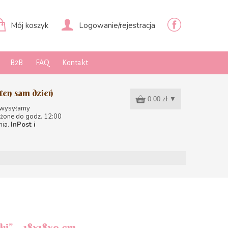
Mój koszyk
Logowanie/rejestracja
B2B
FAQ
Kontakt
ten sam dzień
0.00 zł
▼
 wysyłamy
żone do godz. 12:00
nia.
InPost i
ki” – 18x18x9 cm