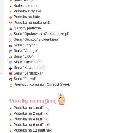
Białe bez okna
ø24 cm
40x30 cm
⌀
35cm
40x40x20 cm
Białe z oknem
ø25 cm
45x35 cm
⌀
40cm
Pudełka z rączką
ø26 cm
60x40 cm
Pudełka na tartę
Pudełka na makaroniki
ø28 cm
38x8x2,5 cm - Makowiec / Rolady
Na torty piętrowe
ø30 cm
Zobacz wszystkie Prostokątne
Seria "OpakowaniaCukiernicze.pl"
Seria "Groszki" z okienkiem
ø32 cm
Seria "Patyna"
ø34 cm
Seria "Vintage"
ø36 cm
Seria "EKO"
Seria "Ornament"
ø38 cm
Seria "Kawiarenka"
ø40 cm
Seria "Serduszka"
Seria "Pączki"
Zobacz wszystkie Okrągłe
Pierwsza Komunia i Chrzest Święty
Pudełka na muffinki
Pudełka na
1
muffinkę
Pudełka na
2
muffinki
Pudełka na
4
muffinki
Pudełka na
6
muffinek
Pudełka na
12
muffinek