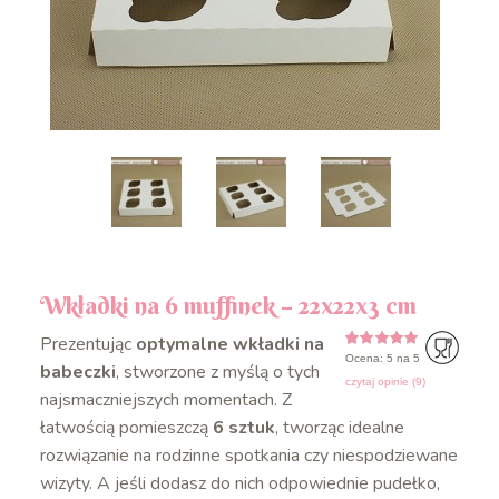
Wkładki na 6 muffinek – 22x22x3 cm
Prezentując
optymalne wkładki na
Ocena: 5 na 5
5
5
9
z
na
babeczki
, stworzone z myślą o tych
podstawie
czytaj opinie (
9
)
ocen
najsmaczniejszych momentach. Z
klientów
łatwością pomieszczą
6 sztuk
, tworząc idealne
rozwiązanie na rodzinne spotkania czy niespodziewane
wizyty. A jeśli dodasz do nich odpowiednie pudełko,