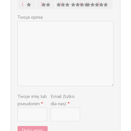
1
2
3
4
5
Twoja opinia
Twoje imię lub
Email (tylko
pseudonim
*
dla nas)
*