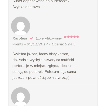
Super dopasowane do pudełeczek.
Szybka dostawa.
Karolina
(zweryfikowany
5
na 5
klient)
–
09/11/2017
-
Ocena:
5 na 5
Swietna jakość, ładny biały karton,
dokładnie wycięte otwory na muffinki,
perforacje w miejscu zgięcia, idealnie
pasują do pudełek. Polecam, a ja sama
jeszcze z pewnością po nie wrócę:)