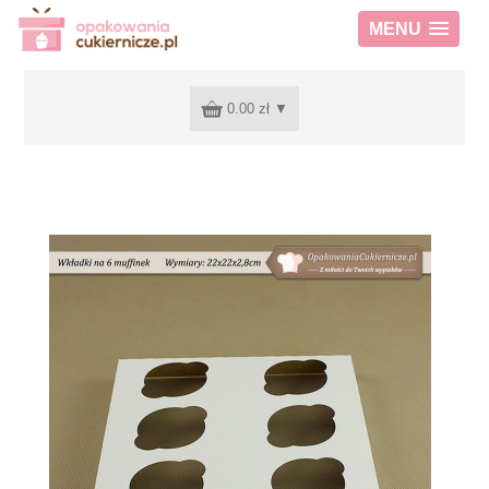
MENU
0.00 zł
▼