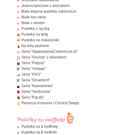
Wszystkie opakowania
ø21 cm
30x30 cm
⌀
30cm
Jednoczęściowe z wieczkiem
32x32x10~25 cm
42x32x13 cm
ø22 cm
35x35 cm
⌀
32,5cm
Białe klejone pudełka cukiernicze
34x34x25~45 cm
46x35x13 cm
Białe bez okna
ø24 cm
40x30 cm
⌀
35cm
36x36x15~28 cm
Białe z oknem
ø25 cm
45x35 cm
⌀
40cm
Pudełka z rączką
40x40x20 cm
ø26 cm
60x40 cm
Pudełka na tartę
Pudełka na makaroniki
ø28 cm
38x8x2,5 cm - Makowiec / Rolady
Na torty piętrowe
ø30 cm
Zobacz wszystkie Prostokątne
Seria "OpakowaniaCukiernicze.pl"
Seria "Groszki" z okienkiem
ø32 cm
Seria "Patyna"
ø34 cm
Seria "Vintage"
ø36 cm
Seria "EKO"
Seria "Ornament"
ø38 cm
Seria "Kawiarenka"
ø40 cm
Seria "Serduszka"
Seria "Pączki"
Zobacz wszystkie Okrągłe
Pierwsza Komunia i Chrzest Święty
Pudełka na muffinki
Pudełka na
1
muffinkę
Pudełka na
2
muffinki