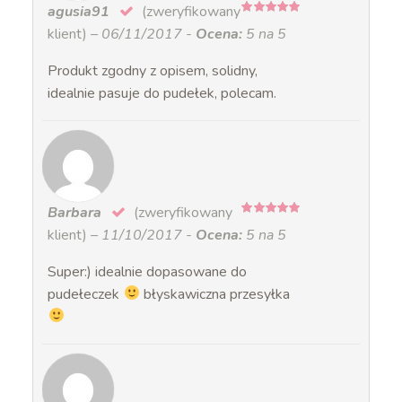
agusia91
(zweryfikowany
5
na 5
klient)
–
06/11/2017
-
Ocena:
5 na 5
Produkt zgodny z opisem, solidny,
idealnie pasuje do pudełek, polecam.
Barbara
(zweryfikowany
5
na 5
klient)
–
11/10/2017
-
Ocena:
5 na 5
Super:) idealnie dopasowane do
pudełeczek
błyskawiczna przesyłka