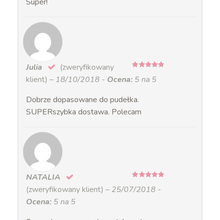
Super!
Julia
(zweryfikowany
5
na 5
klient)
–
18/10/2018
-
Ocena:
5 na 5
Dobrze dopasowane do pudełka.
SUPERszybka dostawa. Polecam
NATALIA
5
na 5
(zweryfikowany klient)
–
25/07/2018
-
Ocena:
5 na 5