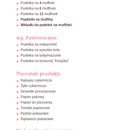
Pudełka na
4
muffinki
Pudełka na
6
muffinek
Pudełka na
12
muffinek
Papilotki na muffiny
Wkładki do pudełek na muffinki
wg. Zastosowania
Pudełka na makaroniki
Pudełka na wysokie torty
Pudełka na tartę/mazurek
Pudełka na komunię "Książka"
Pozostałe produkty
Rękawy cukiernicze
Tylki cukiernicze
Serwetki porcelanowe
Papier pakowy
Papier do pieczenia
Torebki papierowe
Pędzle piekarskie
Rękawice piekarskie