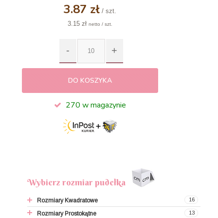
3.87 zł
/ szt.
3.15 zł
netto / szt.
DO KOSZYKA
270 w magazynie
Wybierz rozmiar pudełka
16
Rozmiary Kwadratowe
13
Rozmiary Prostokątne
9x9x9,5 cm