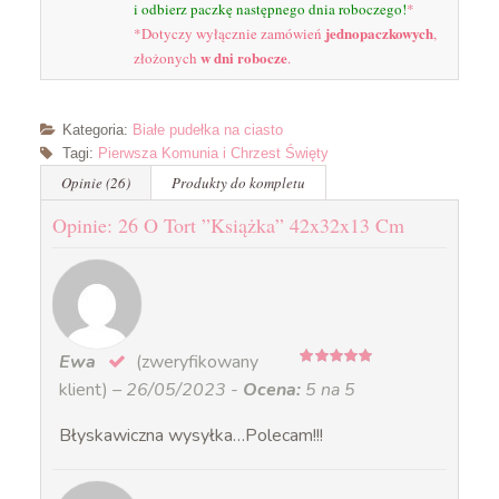
i odbierz paczkę następnego dnia roboczego!
*
jednopaczkowych
*Dotyczy wyłącznie zamówień
,
w dni robocze
złożonych
.
Kategoria:
Białe pudełka na ciasto
Tagi:
Pierwsza Komunia i Chrzest Święty
Opinie (26)
Produkty do kompletu
Opinie: 26 O Tort ”Książka” 42x32x13 Cm
Ewa
(zweryfikowany
5
na 5
klient)
–
26/05/2023
-
Ocena:
5 na 5
Błyskawiczna wysyłka…Polecam!!!