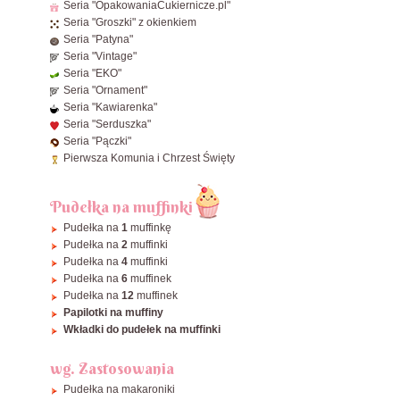
ø30 cm
Zobacz wszystkie Prostokątne
Seria "OpakowaniaCukiernicze.pl"
Seria "Groszki" z okienkiem
ø32 cm
Seria "Patyna"
ø34 cm
Seria "Vintage"
ø36 cm
Seria "EKO"
Seria "Ornament"
ø38 cm
Seria "Kawiarenka"
ø40 cm
Seria "Serduszka"
Seria "Pączki"
Zobacz wszystkie Okrągłe
Pierwsza Komunia i Chrzest Święty
Pudełka na muffinki
Pudełka na
1
muffinkę
Pudełka na
2
muffinki
Pudełka na
4
muffinki
Pudełka na
6
muffinek
Pudełka na
12
muffinek
Papilotki na muffiny
Wkładki do pudełek na muffinki
wg. Zastosowania
Pudełka na makaroniki