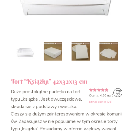
Tort ”Książka” 42x32x13 cm
Duże prostokątne pudełko na tort
Ocena: 4.96 na 5
4.96
5
26
z
na
typu „książka”. Jest dwuczęściowe,
podstawie
czytaj opinie (
26
)
ocen
składa się z podstawy i wieczka.
klientów
Cieszy się dużym zainteresowaniem w okresie komunii
św. Zapakujesz w nie popularne w tym okresie torty
typu ‚książka’. Posiadamy w ofercie większy wariant