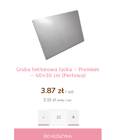
5
z 5
Gruba tekturowa tacka – Premium
– 40×30 cm (Perłowa)
3.87 zł
/ szt.
3.15 zł
netto / szt.
DO KOSZYKA