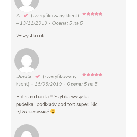
A
(zweryfikowany klient)
5
na 5
–
13/11/2019
-
Ocena:
5 na 5
Wszystko ok
Dorota
(zweryfikowany
5
na 5
klient)
–
18/06/2019
-
Ocena:
5 na 5
Polecam bardzo!!! Szybka wysyłka,
pudełka i podkłady pod tort super. Nic
tylko zamawiać