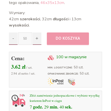
tego opakowania,
46x35x13cm
.
Wymiary:
42cm
szerokości
, 32cm
długości
i 13cm
wysokości
.
DO KOSZYKA
Cena:
100 w magazynie
3.62
zł
/ szt.
50 szt.
MIN. LOGISTYCZNE:
2.94 zł
netto / szt.
50 szt.
OPAKOWANIE ZBIORCZE:
Złóż zamówienie jednopaczkowe i wybierz wysyłkę
kurierem InPost w ciągu
godz.
min.
sek.
7
29
39