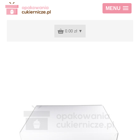
MENU
0.00 zł
▼