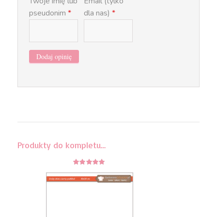
Twoje imię lub
Email (tylko
pseudonim
*
dla nas)
*
Produkty do kompletu…
5
z 5