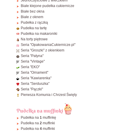
Jednoczęściowe z wieczkiem
32x32x10~25 cm
42x32x13 cm
ø22 cm
35x35 cm
⌀
32,5cm
Białe klejone pudełka cukiernicze
34x34x25~45 cm
46x35x13 cm
Białe bez okna
ø24 cm
40x30 cm
⌀
35cm
36x36x15~28 cm
Białe z oknem
ø25 cm
45x35 cm
⌀
40cm
Pudełka z rączką
40x40x20 cm
ø26 cm
60x40 cm
Pudełka na tartę
Pudełka na makaroniki
ø28 cm
38x8x2,5 cm - Makowiec / Rolady
Na torty piętrowe
ø30 cm
Zobacz wszystkie Prostokątne
Seria "OpakowaniaCukiernicze.pl"
Seria "Groszki" z okienkiem
ø32 cm
Seria "Patyna"
ø34 cm
Seria "Vintage"
ø36 cm
Seria "EKO"
Seria "Ornament"
ø38 cm
Seria "Kawiarenka"
ø40 cm
Seria "Serduszka"
Seria "Pączki"
Zobacz wszystkie Okrągłe
Pierwsza Komunia i Chrzest Święty
Pudełka na muffinki
Pudełka na
1
muffinkę
Pudełka na
2
muffinki
Pudełka na
4
muffinki