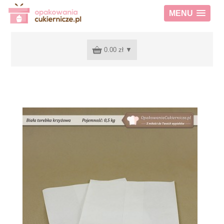
MENU
0.00 zł
▼