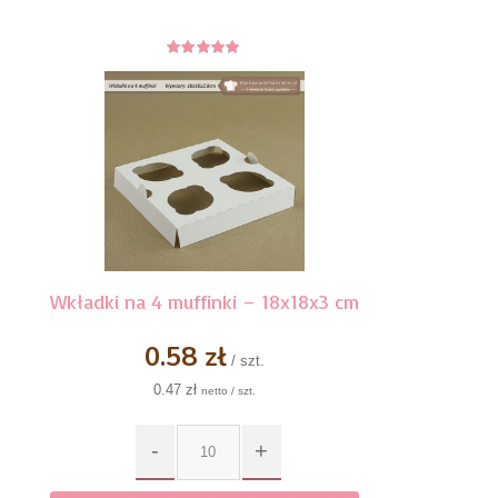
4.78
z 5
Wkładki na 4 muffinki – 18x18x3 cm
0.58 zł
/ szt.
0.47 zł
netto / szt.