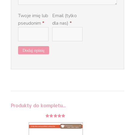
Twoje imię lub
Email (tylko
pseudonim
*
dla nas)
*
Produkty do kompletu…
4.86
z 5