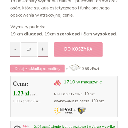
To doskonały wybór dla cukierni, pracowni tortów oraz
osób, które szukają estetycznego i funkcjonalnego
opakowania w atrakcyjnej cenie.
Wymiary pudełka:
19 cm
długości
, 19cm
szerokości
i 8cm
wysokości
.
DO KOSZYKA
Dodaj z wkładką na muffiny
+
0.58 zł
/szt.
Cena:
1710 w magazynie
1.23
zł
/ szt.
10 szt.
MIN. LOGISTYCZNE:
1.00 zł
netto / szt.
100 szt.
OPAKOWANIE ZBIORCZE:
Złóż zamówienie jednopaczkowe i wybierz wysyłkę