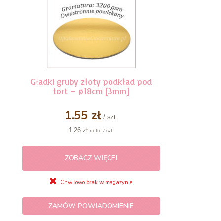
Gładki gruby złoty podkład pod
tort – ø18cm [3mm]
1.55 zł
/ szt.
1.26 zł
netto / szt.
ZOBACZ WIĘCEJ
Chwilowo brak w magazynie.
ZAMÓW POWIADOMIENIE