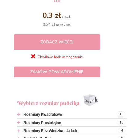
0.3 zł
/ szt.
0.24 zł
netto / szt.
ZOBACZ WIĘCEJ
Chwilowo brak w magazynie.
ZAMÓW POWIADOMIENIE
Wybierz rozmiar pudełka
16
Rozmiary Kwadratowe
13
Rozmiary Prostokątne
9x9x9,5 cm
4
Rozmiary Bez Wieczka - 4x bok
12x12x7 cm
9x4,5x4,5 cm (makaroniki)