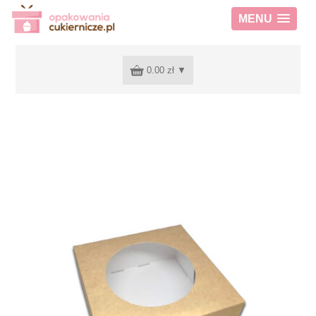
MENU
0.00 zł
▼