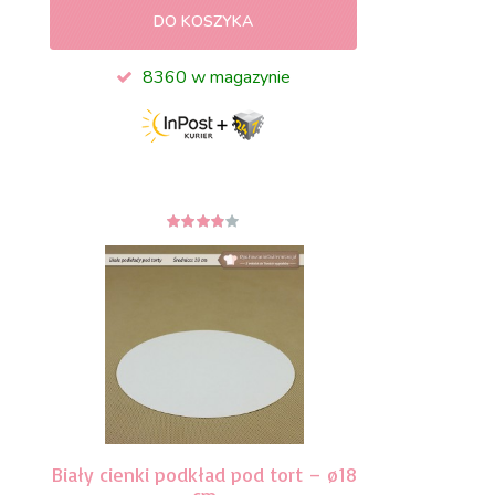
DO KOSZYKA
8360 w magazynie
3.75
z 5
Biały cienki podkład pod tort – ø18
cm