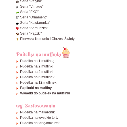
Seria "Patyna"
ø34 cm
Seria "Vintage"
ø36 cm
Seria "EKO"
Seria "Ornament"
ø38 cm
Seria "Kawiarenka"
ø40 cm
Seria "Serduszka"
Seria "Pączki"
Zobacz wszystkie Okrągłe
Pierwsza Komunia i Chrzest Święty
Pudełka na muffinki
Pudełka na
1
muffinkę
Pudełka na
2
muffinki
Pudełka na
4
muffinki
Pudełka na
6
muffinek
Pudełka na
12
muffinek
Papilotki na muffiny
Wkładki do pudełek na muffinki
wg. Zastosowania
Pudełka na makaroniki
Pudełka na wysokie torty
Pudełka na tartę/mazurek