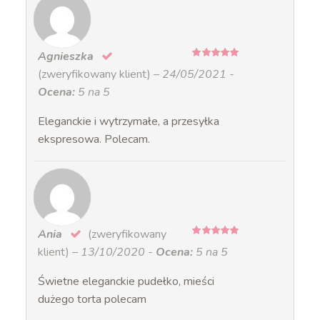
Agnieszka
5
na 5
(zweryfikowany klient)
–
24/05/2021
-
Ocena:
5 na 5
Eleganckie i wytrzymałe, a przesyłka
ekspresowa. Polecam.
Ania
(zweryfikowany
5
na 5
klient)
–
13/10/2020
-
Ocena:
5 na 5
Świetne eleganckie pudełko, mieści
dużego torta polecam