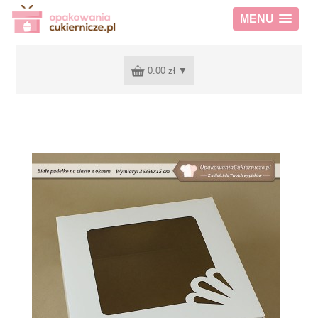
MENU
0.00 zł
▼