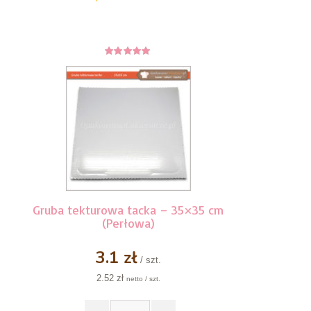
5
z 5
Gruba tekturowa tacka – 35×35 cm
(Perłowa)
3.1 zł
/ szt.
2.52 zł
netto / szt.