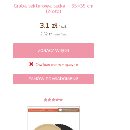
Gruba tekturowa tacka – 35×35 cm
(Złota)
3.1 zł
/ szt.
2.52 zł
netto / szt.
ZOBACZ WIĘCEJ
Chwilowo brak w magazynie.
ZAMÓW POWIADOMIENIE
5
z 5