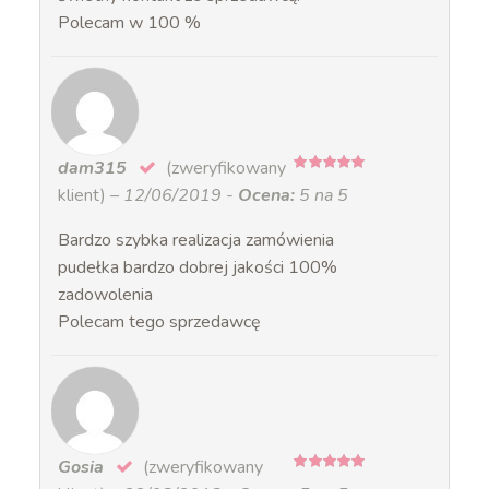
Polecam w 100 %
dam315
(zweryfikowany
5
na 5
klient)
–
12/06/2019
-
Ocena:
5 na 5
Bardzo szybka realizacja zamówienia
pudełka bardzo dobrej jakości 100%
zadowolenia
Polecam tego sprzedawcę
Gosia
(zweryfikowany
5
na 5