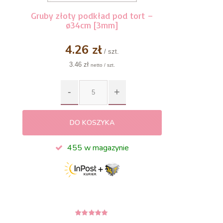
Gruby złoty podkład pod tort –
ø34cm [3mm]
4.26 zł
/ szt.
3.46 zł
netto / szt.
DO KOSZYKA
455 w magazynie
5
z 5