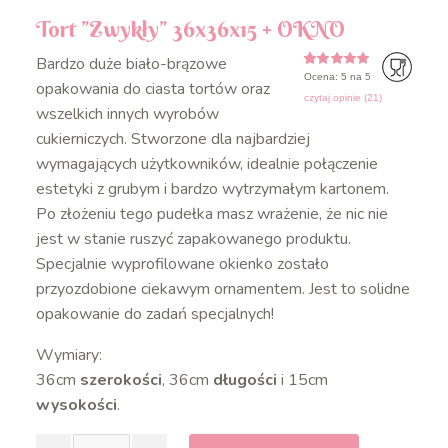
Tort ”Zwykły” 36x36x15 + OKNO
Bardzo duże biało-brązowe
Ocena: 5 na 5
5
5
21
z
na
opakowania do ciasta tortów oraz
podstawie
czytaj opinie (
21
)
ocen
wszelkich innych wyrobów
klientów
cukierniczych. Stworzone dla najbardziej
wymagających użytkowników, idealnie połączenie
estetyki z grubym i bardzo wytrzymałym kartonem.
Po złożeniu tego pudełka masz wrażenie, że nic nie
jest w stanie ruszyć zapakowanego produktu.
Specjalnie wyprofilowane okienko zostało
przyozdobione ciekawym ornamentem. Jest to solidne
opakowanie do zadań specjalnych!
Wymiary:
36cm
szerokości
, 36cm
długości
i 15cm
wysokości
.