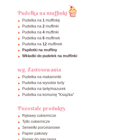
Pudełka na muffinki
Pudełka na
1
muffinkę
Pudełka na
2
muffinki
Pudełka na
4
muffinki
Pudełka na
6
muffinek
Pudełka na
12
muffinek
Papilotki na muffiny
Wkładki do pudełek na muffinki
wg. Zastosowania
Pudełka na makaroniki
Pudełka na wysokie torty
Pudełka na tartę/mazurek
Pudełka na komunię "Książka"
Pozostałe produkty
Rękawy cukiernicze
Tylki cukiernicze
Serwetki porcelanowe
Papier pakowy
Papier do pieczenia