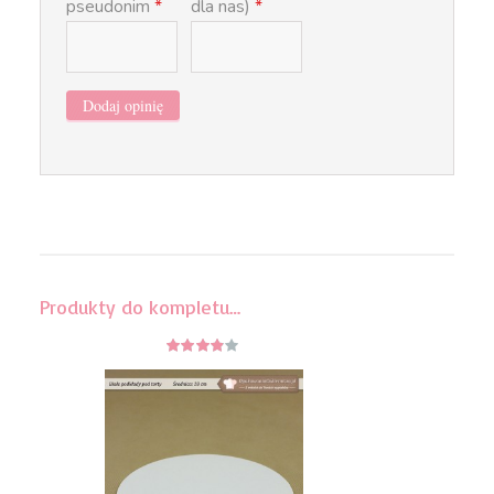
pseudonim
*
dla nas)
*
Produkty do kompletu…
3.75
z 5