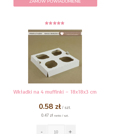
ZAMÓW POWIADOMIENIE
4.78
z 5
Wkładki na 4 muffinki – 18x18x3 cm
0.58 zł
/ szt.
0.47 zł
netto / szt.