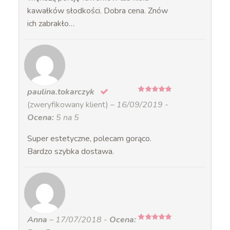
kawałków słodkości. Dobra cena. Znów
ich zabrakło…
paulina.tokarczyk
5
na 5
(zweryfikowany klient)
–
16/09/2019
-
Ocena:
5 na 5
Super estetyczne, polecam gorąco.
Bardzo szybka dostawa.
Anna
–
17/07/2018
-
Ocena:
5
na 5