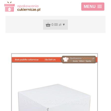
MENU
0.00 zł
▼