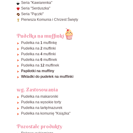
Seria "Kawiarenka"
ø40 cm
Seria "Serduszka"
Seria "Pączki"
Zobacz wszystkie Okrągłe
Pierwsza Komunia i Chrzest Święty
Pudełka na muffinki
Pudełka na
1
muffinkę
Pudełka na
2
muffinki
Pudełka na
4
muffinki
Pudełka na
6
muffinek
Pudełka na
12
muffinek
Papilotki na muffiny
Wkładki do pudełek na muffinki
wg. Zastosowania
Pudełka na makaroniki
Pudełka na wysokie torty
Pudełka na tartę/mazurek
Pudełka na komunię "Książka"
Pozostałe produkty