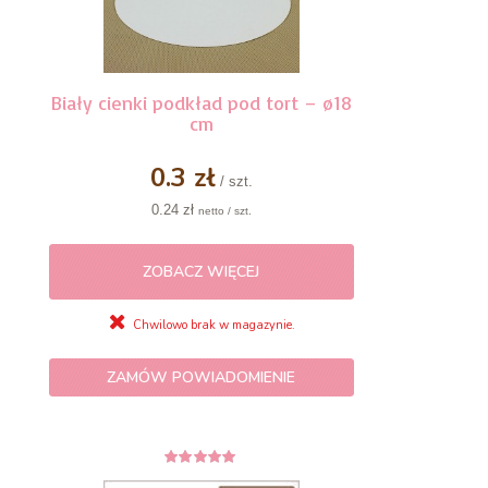
Biały cienki podkład pod tort – ø18
cm
0.3 zł
/ szt.
0.24 zł
netto / szt.
ZOBACZ WIĘCEJ
Chwilowo brak w magazynie.
ZAMÓW POWIADOMIENIE
4.86
z 5