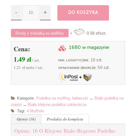
DO KOSZYKA
Dodaj z wkładką na muffiny
+
0.58 zł
/szt.
Cena:
1680 w magazynie
1.49
zł
/ szt.
10 szt.
MIN. LOGISTYCZNE:
1.21 zł
netto / szt.
50 szt.
OPAKOWANIE ZBIORCZE:
Kategorie:
Pudełka na muffiny, babeczki
→
Białe pudełka na
ciasto
→
Białe klejone pudełka cukiernicze
Tagi:
4 Muffinki
Opinie (16)
Produkty do kompletu
Opinie: 16 O Klejone Biało-Brązowe Pudełko