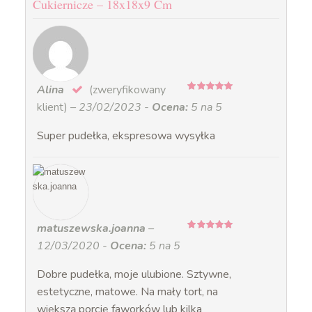
Cukiernicze – 18x18x9 Cm
Alina
(zweryfikowany
5
na 5
klient)
–
23/02/2023
-
Ocena:
5 na 5
Super pudełka, ekspresowa wysyłka
matuszewska.joanna
–
5
na 5
12/03/2020
-
Ocena:
5 na 5
Dobre pudełka, moje ulubione. Sztywne,
estetyczne, matowe. Na mały tort, na
większą porcję faworków lub kilka