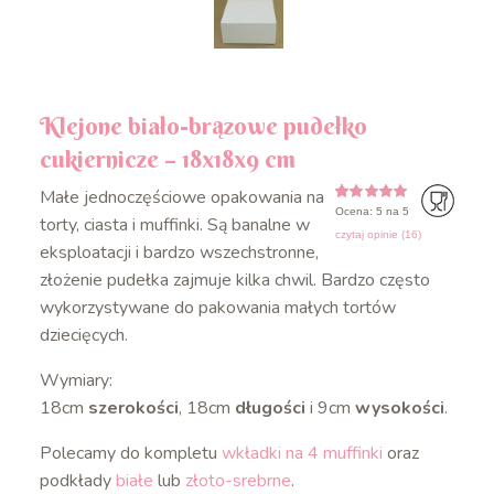
Klejone biało-brązowe pudełko
cukiernicze – 18x18x9 cm
Małe jednoczęściowe opakowania na
Ocena: 5 na 5
5
5
16
z
na
torty, ciasta i muffinki. Są banalne w
podstawie
czytaj opinie (
16
)
ocen
eksploatacji i bardzo wszechstronne,
klientów
złożenie pudełka zajmuje kilka chwil. Bardzo często
wykorzystywane do pakowania małych tortów
dziecięcych.
Wymiary:
18cm
szerokości
, 18cm
długości
i 9cm
wysokości
.
Polecamy do kompletu
wkładki na 4 muffinki
oraz
podkłady
białe
lub
złoto-srebrne
.