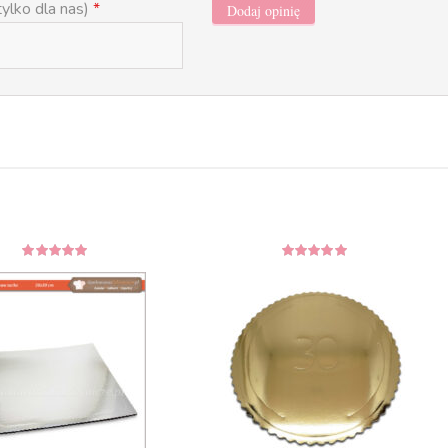
tylko dla nas)
*
5
z 5
5
z 5