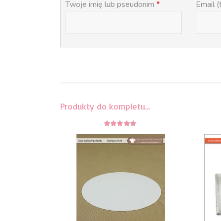
Twoje imię lub pseudonim
*
Email (
Produkty do kompletu…
5
z 5