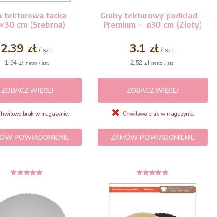
a tekturowa tacka –
Gruby tekturowy podkład –
×30 cm (Srebrna)
Premium – ø30 cm (Złoty)
2.39 zł
3.1 zł
/ szt.
/ szt.
1.94 zł
2.52 zł
netto / szt.
netto / szt.
ZOBACZ WIĘCEJ
ZOBACZ WIĘCEJ
hwilowo brak w magazynie.
Chwilowo brak w magazynie.
ÓW POWIADOMIENIE
ZAMÓW POWIADOMIENIE
5
z 5
5
z 5