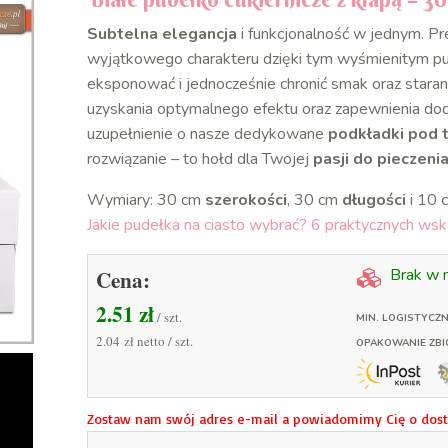
Subtelna elegancja
i funkcjonalność w jednym. P
wyjątkowego charakteru dzięki tym wyśmienitym pud
eksponować i jednocześnie chronić smak oraz stara
uzyskania optymalnego efektu oraz zapewnienia dod
uzupełnienie o nasze dedykowane
podkładki pod t
rozwiązanie – to hołd dla Twojej
pasji do pieczeni
Wymiary: 30 cm
szerokości
, 30 cm
długości
i 10 
Jakie pudełka na ciasto wybrać? 6 praktycznych w
Cena:
Brak w 
2.51
zł
/ szt.
MIN. LOGISTYCZN
2.04 zł
netto / szt.
OPAKOWANIE ZBI
Zostaw nam swój adres e-mail a powiadomimy Cię o dost