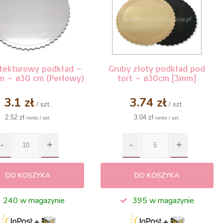
tekturowy podkład –
Gruby złoty podkład pod
m – ø30 cm (Perłowy)
tort – ø30cm [3mm]
3.1 zł
3.74 zł
/ szt.
/ szt.
2.52 zł
3.04 zł
netto / szt.
netto / szt.
DO KOSZYKA
DO KOSZYKA
240 w magazynie
395 w magazynie