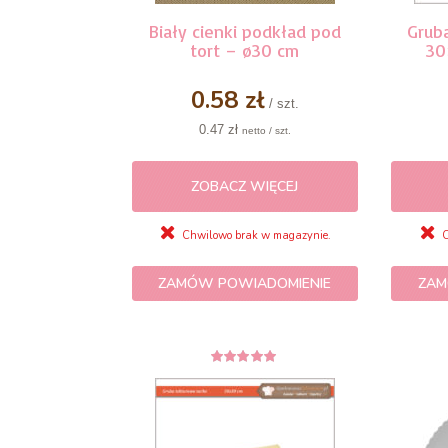
Biały cienki podkład pod
Grub
tort – ø30 cm
30
0.58 zł
/ szt.
0.47 zł
netto / szt.
ZOBACZ WIĘCEJ
Chwilowo brak w magazynie.
C
ZAMÓW POWIADOMIENIE
ZAM
5
z 5