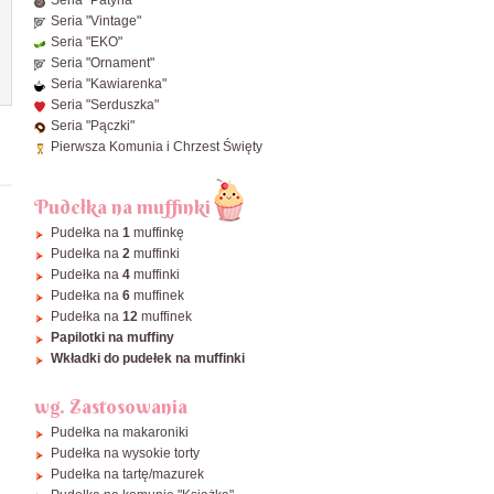
ø34 cm
Seria "Vintage"
ø36 cm
Seria "EKO"
Seria "Ornament"
ø38 cm
Seria "Kawiarenka"
ø40 cm
Seria "Serduszka"
Seria "Pączki"
Zobacz wszystkie Okrągłe
Pierwsza Komunia i Chrzest Święty
Pudełka na muffinki
Pudełka na
1
muffinkę
Pudełka na
2
muffinki
Pudełka na
4
muffinki
Pudełka na
6
muffinek
Pudełka na
12
muffinek
Papilotki na muffiny
Wkładki do pudełek na muffinki
wg. Zastosowania
Pudełka na makaroniki
Pudełka na wysokie torty
Pudełka na tartę/mazurek