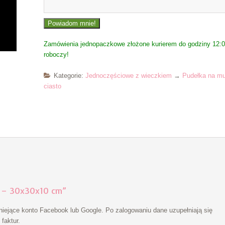
Zamówienia jednopaczkowe złożone kurierem do godziny 12:00
roboczy!
Kategorie:
Jednoczęściowe z wieczkiem
→
Pudełka na muf
ciasto
ą – 30x30x10 cm”
niejące konto Facebook lub Google. Po zalogowaniu dane uzupełniają się
faktur.