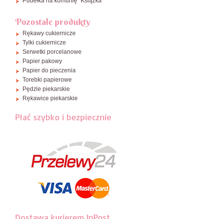
Pudełka na komunię "Książka"
Pozostałe produkty
Rękawy cukiernicze
Tylki cukiernicze
Serwetki porcelanowe
Papier pakowy
Papier do pieczenia
Torebki papierowe
Pędzle piekarskie
Rękawice piekarskie
Płać szybko i bezpiecznie
Dostawa kurierem InPost