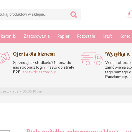
karoniki
Zastosowanie
Papier
Pozostałe
Kraft
Konto
Oferta dla biznesu
Wysyłka w 
Sprzedajesz słodkości? Napisz do
W dni robocze
nas i odbierz login i hasło do
strefy
zamówienia zło
B2B
.
sprawdź szczegóły...
tego samego d
Paczkomaty
.
icze z klapą – 30x30x10 cm
Białe pudełko cukiernicze z klapą – 3