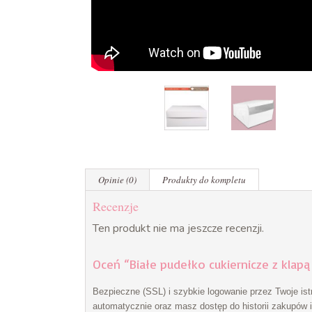
Opinie (0)
Produkty do kompletu
Recenzje
Ten produkt nie ma jeszcze recenzji.
Oceń “Białe pudełko cukiernicze z klap
Bezpieczne (SSL) i szybkie logowanie przez Twoje ist
automatycznie oraz masz dostęp do historii zakupów i 