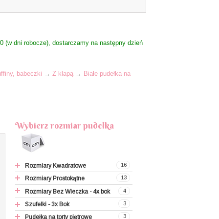
 (w dni robocze), dostarczamy na następny dzień
finy, babeczki
→
Z klapą
→
Białe pudełka na
Wybierz rozmiar pudełka
16
Rozmiary Kwadratowe
13
Rozmiary Prostokątne
9x9x9,5 cm
4
Rozmiary Bez Wieczka - 4x bok
12x12x7 cm
9x4,5x4,5 cm (makaroniki)
3
Szufelki - 3x Bok
18x18x9~12 cm
19x4,5x4,5 cm (makaroniki)
18x14x5 cm
3
Pudełka na torty piętrowe
20x20x10~12 cm
19x9x4,5 cm (makaroniki)
21x13x5,5 cm
C3 → 13x12x6 cm