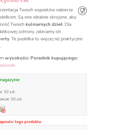
rezentacja Twoich wypieków nabierze
ełkom. Są one idealnie skrojone, aby
nność Twoich
kulinarnych dzieł
. Dla
atkowej ochrony, zalecamy ich
orty
. Te pudełka to więcej niż praktyczne
a
.
cm
wysokości
.
Poradnik kupującego:
skazówek
magazynie
50 szt.
E:
50 szt.
ORCZE:
ępności tego produktu: