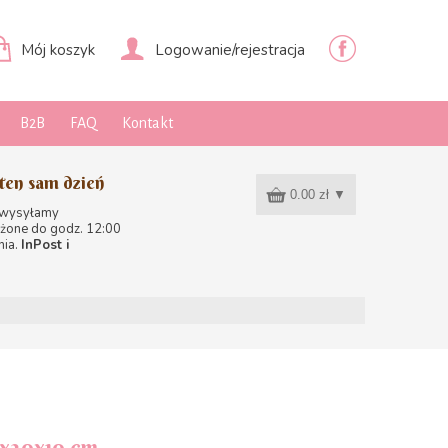
Mój koszyk
Logowanie/rejestracja
B2B
FAQ
Kontakt
ten sam dzień
0.00 zł
▼
 wysyłamy
żone do godz. 12:00
nia.
InPost i
0x30x10 cm