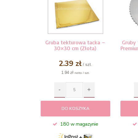
Gruba tekturowa tacka –
Gruby 
30×30 cm (Złota)
Premiu
2.39 zł
/ szt.
1.94 zł
netto / szt.
DO KOSZYKA
180 w magazynie